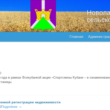
Новола
сельск
Главная
Администра
0
 года в рамках Всекубанкой акции «Спортсмены Кубани – в ознаменован
станицы.
венной регистрации недвижимости
0
Подробнее →