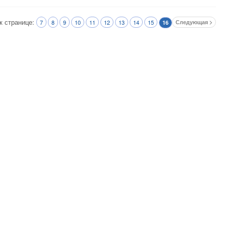
к странице:
7
8
9
10
11
12
13
14
15
Следующая >
16