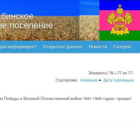
бинское
ое поселение
ция информирует
Открытые данные
Новости
Галерея
Элементы 76—77 из 77.
Сортировка:
Название
Дата публикации
ие Победы в Великой Отечественной войне 1941-1945 годов» прошел