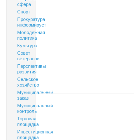
сфера
Спорт
Прокуратура
информирует
Молодежная
политика
Культура
Совет
ветеранов
Перспективы
развития
Сельское
хозяйство
Муниципальный
заказ
Муниципальный
контроль
Торговая
площадка
Инвестиционная
площадка