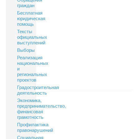
граждан
Бесплатная
юридическая
помощь
Тексты
официальных
выступлений
Выборы
Реализация
национальных
и
региональных
проектов
Градостроительная
деятельность
Экономика,
предпринимательство,
финансовая
грамотность
Профилактика
правонарушений
Социальная