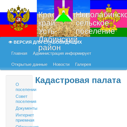
Краснодарский
Новолабинск
край
сельское
Усть-
поселение
Лабинский
ВЕРСИЯ ДЛЯ СЛАБОВИДЯЩИХ
район
Главная
Администрация информирует
Открытые данные
Новости
Галерея
Кадастровая палата
О
поселении
Совет
поселения
Документы
Интернет
приемная
Обращения