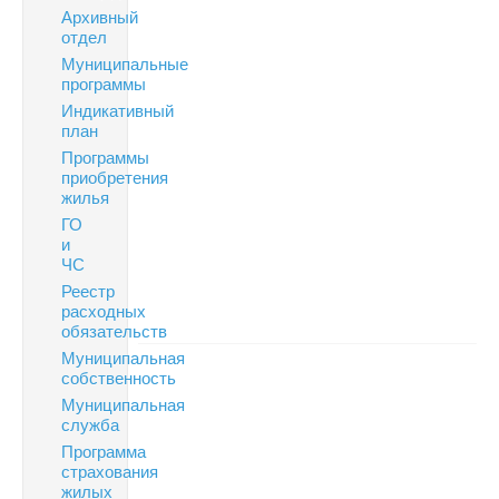
Архивный
отдел
Муниципальные
программы
Индикативный
план
Программы
приобретения
жилья
ГО
и
ЧС
Реестр
расходных
обязательств
Муниципальная
собственность
Муниципальная
служба
Программа
страхования
жилых