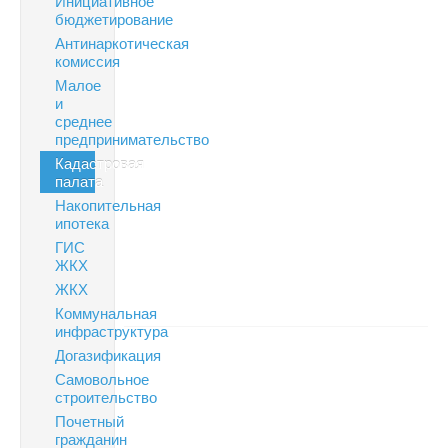
Инициативное
бюджетирование
Антинаркотическая
комиссия
Малое
и
среднее
предпринимательство
Кадастровая
палата
Накопительная
ипотека
ГИС
ЖКХ
ЖКХ
Коммунальная
инфраструктура
Догазификация
Самовольное
строительство
Почетный
гражданин