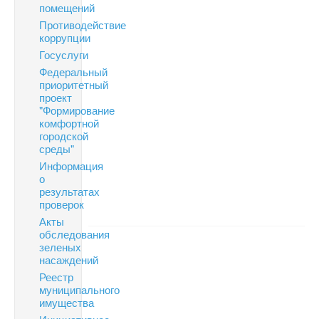
помещений
Противодействие
коррупции
Госуслуги
Федеральный
приоритетный
проект
"Формирование
комфортной
городской
среды"
Информация
о
результатах
проверок
Акты
обследования
зеленых
насаждений
Реестр
муниципального
имущества