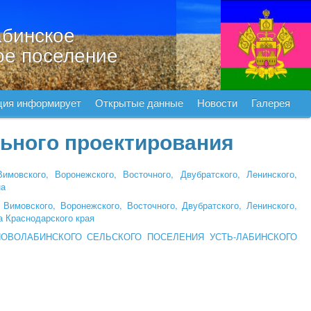
бинское
ое поселение
ция информирует
Открытые данные
Новости
Галерея
ьного проектирования
мовского, Воронежского, Восточного, Двубратского, Ленинского,
на
Вимовского, Воронежского, Восточного, Двубратского, Ленинского,
а Краснодарского края
ОВОЛАБИНСКОГО СЕЛЬСКОГО ПОСЕЛЕНИЯ УСТЬ-ЛАБИНСКОГО