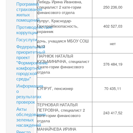
Лебедь Ирина Ивановна,
Программа
специалист 2 кате-гории
250 236,00
страхования
финансового отдела
жилых
помещений
супруг, Краснодар-
Газстройбезопасность,
402 527,03
Противодействие
охранник
коррупции
Госуслуги
дочь, учащаяся МБОУ СОШ
нет
Федеральный
№13
приоритетный
ПАРНЮК НАТАЛЬЯ
проект
КУЗЬМИНИЧНА, специалист
"Формирование
376 484,19
2 кате-гории финансового
комфортной
отдела
городской
среды"
Информация
СУПРУГ, пенсионер
70 435,11
о
результатах
проверок
ТЕРНОВАЯ НАТАЛЬЯ
Акты
ПЕТРОВНА, специалист 2
243 417,52
обследования
кате-гории финансового
зеленых
отдела
насаждений
МАНАЙЧЕВА ИРИНА
Реестр