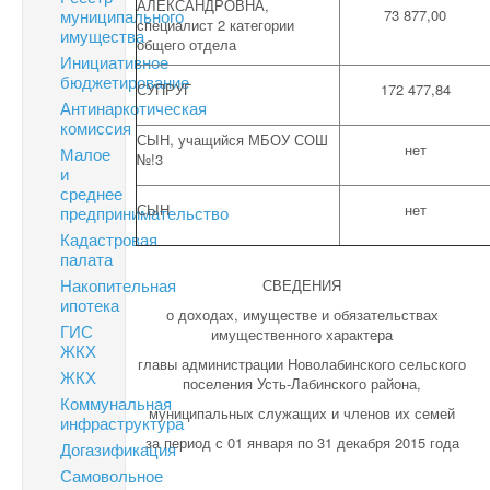
АЛЕКСАНДРОВНА,
муниципального
73 877,00
специалист 2 категории
имущества
общего отдела
Инициативное
бюджетирование
СУПРУГ
172 477,84
Антинаркотическая
комиссия
СЫН, учащийся МБОУ СОШ
нет
Малое
№!3
и
среднее
СЫН
нет
предпринимательство
Кадастровая
палата
Накопительная
СВЕДЕНИЯ
ипотека
о доходах, имуществе и обязательствах
ГИС
имущественного характера
ЖКХ
главы администрации Новолабинского сельского
ЖКХ
поселения Усть-Лабинского района,
Коммунальная
муниципальных служащих и членов их семей
инфраструктура
за период с 01 января по 31 декабря 2015 года
Догазификация
Самовольное