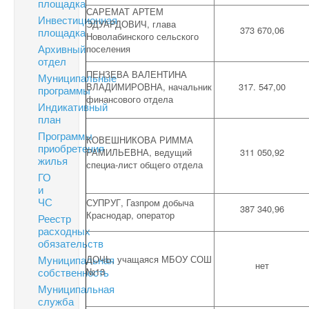
площадка
САРЕМАТ АРТЕМ
Инвестиционная
ЭДУАРДОВИЧ, глава
373 670,06
площадка
Новолабинского сельского
Архивный
поселения
отдел
ПЕНЗЕВА ВАЛЕНТИНА
Муниципальные
ВЛАДИМИРОВНА, начальник
317. 547,00
программы
финансового отдела
Индикативный
план
Программы
КОВЕШНИКОВА РИММА
приобретения
РАМИЛЬЕВНА, ведущий
311 050,92
жилья
специа-лист общего отдела
ГО
и
ЧС
СУПРУГ, Газпром добыча
387 340,96
Краснодар, оператор
Реестр
расходных
обязательств
Муниципальная
ДОЧЬ, учащаяся МБОУ СОШ
нет
собственность
№13
Муниципальная
служба