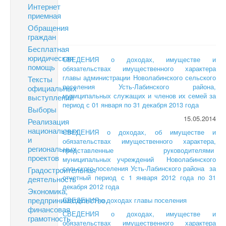
Интернет
приемная
Обращения
граждан
Бесплатная
юридическая
СВЕДЕНИЯ о доходах, имуществе и
помощь
обязательствах имущественного характера
главы администрации Новолабинского сельского
Тексты
поселения Усть-Лабинского района,
официальных
муниципальных служащих и членов их семей за
выступлений
период с 01 января по 31 декабря 2013 года
Выборы
15.05.2014
Реализация
национальных
СВЕДЕНИЯ о доходах, об имуществе и
и
обязательствах имущественного характера,
региональных
представленные руководителями
проектов
муниципальных учреждений Новолабинского
сельского поселения Усть-Лабинского района за
Градостроительная
отчетный период с 1 января 2012 года по 31
деятельность
декабря 2012 года
Экономика,
предпринимательство,
СВЕДЕНИЯ о доходах главы поселения
финансовая
СВЕДЕНИЯ о доходах, имуществе и
грамотность
обязательствах имущественного характера