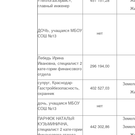
«Теплогазсервис»,
451 151,28
Жи
главный инженер
Жи
ДОЧЬ, учащаяся МБОУ
нет
СОШ №13
Лебедь Ирина
Ивановна, специалист 2
296 194,00
кате-гории финансового
отдела
супруг, Краснодар-
Земел
Газстройбезопасность,
402 527,03
Жи
охранник
дочь, учащаяся МБОУ
нет
СОШ №13
ПАРНЮК НАТАЛЬЯ
Земел
КУЗЬМИНИЧНА,
442 302,86
Земел
специалист 2 кате-гории
финансового отдела
Жи