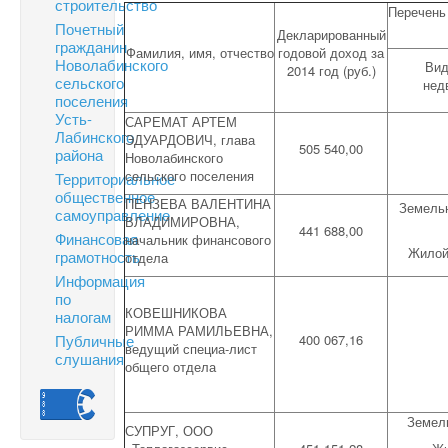
строительство
Перечень
Почетный
Декларированный
гражданин
Фамилия, имя, отчество
годовой доход за
Новолабинского
Вид
2014 год (руб.)
сельского
нед
поселения
Усть-
САРЕМАТ АРТЕМ
Лабинского
ЭДУАРДОВИЧ, глава
505 540,00
района
Новолабинского
сельского поселения
Территориальное
общественное
ПЕНЗЕВА ВАЛЕНТИНА
Земель
самоуправление
ВЛАДИМИРОВНА,
441 688,00
Финансовая
начальник финансового
Жилой
грамотность
отдела
Информация
по
КОВЕШНИКОВА
налогам
РИММА РАМИЛЬЕВНА,
Публичные
400 067,16
ведущий специа-лист
слушания
общего отдела
Земел
СУПРУГ, ООО