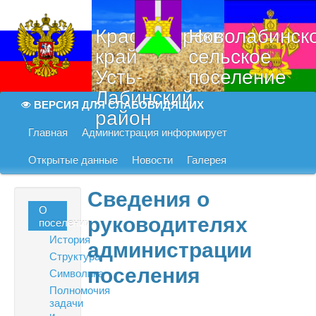
Краснодарский
Новолабинск
край
сельское
Усть-
поселение
Лабинский
ВЕРСИЯ ДЛЯ СЛАБОВИДЯЩИХ
район
Главная
Администрация информирует
Открытые данные
Новости
Галерея
Сведения о
О
руководителях
поселении
История
администрации
Структура
поселения
Символика
Полномочия
задачи
и