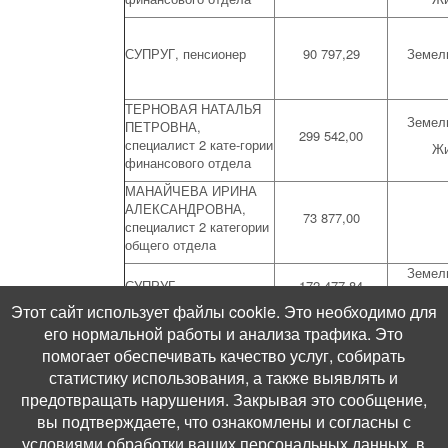
СУПРУГ, пенсионер
90 797,29
Земел
ТЕРНОВАЯ НАТАЛЬЯ
Земел
ПЕТРОВНА,
299 542,00
специалист 2 кате-гории
Жи
финансового отдела
МАНАЙЧЕВА ИРИНА
АЛЕКСАНДРОВНА,
73 877,00
специалист 2 категории
общего отдела
Земел
СУПРУГ
172 477,84
Жи
Этот сайт использует файлы cookie. Это необходимо для
его нормальной работы и анализа трафика. Это
СЫН, учащийся МБОУ
нет
СОШ №13
помогает обеспечивать качество услуг, собирать
статистику использования, а также выявлять и
СЫН, МБДОУ №26
нет
предотвращать нарушения. Закрывая это сообщение,
вы подтверждаете, что ознакомлены и согласны с
условиями обработки ваших персональных данных, в