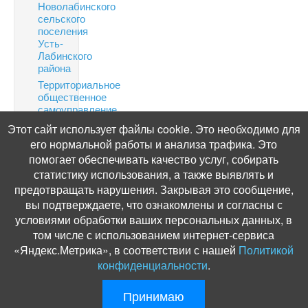
Новолабинского
сельского
поселения
Усть-
Лабинского
района
Территориальное
общественное
самоуправление
Финансовая
Этот сайт использует файлы cookie. Это необходимо для
грамотность
его нормальной работы и анализа трафика. Это
Информация
помогает обеспечивать качество услуг, собирать
по
статистику использования, а также выявлять и
налогам
предотвращать нарушения. Закрывая это сообщение,
Публичные
вы подтверждаете, что ознакомлены и согласны с
слушания
условиями обработки ваших персональных данных, в
том числе с использованием интернет-сервиса
«Яндекс.Метрика», в соответствии с нашей
Политикой
конфиденциальности
.
© Администрация Новолабинского сельского поселения, 2012. Разработ
Принимаю
и поддержка:
ООО «СибСР»