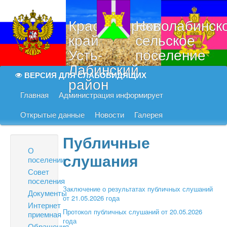
Краснодарский
Новолабинск
край
сельское
Усть-
поселение
Лабинский
ВЕРСИЯ ДЛЯ СЛАБОВИДЯЩИХ
район
Главная
Администрация информирует
Открытые данные
Новости
Галерея
Публичные
О
слушания
поселении
Совет
поселения
Заключение о результатах публичных слушаний
Документы
от 21.05.2026 года
Интернет
Протокол публичных слушаний от 20.05.2026
приемная
года
Обращения