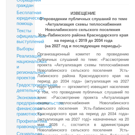
граждан
Бесплатная
ИЗВЕЩЕНИЕ
юридическая
О проведении публичных слушаний по теме
помощь
«Актуализация схемы теплоснабжения
Новолабинского сельского поселения
Тексты
Усть-Лабинского района Краснодарского края
официальных
на период с 2019 до 2034 года
выступлений
(на 2027 год и последующие периоды)»
Выборы
Организационный комитет по проведению
Реализация
публичных слушаний по теме: «Рассмотрение
национальных
проекта «Актуализация схемы теплоснабжения
и
Новолабинского сельского поселения Усть-
региональных
Лабинского района Краснодарского края на
проектов
период до 2034 года» (актуализация на 2027
Градостроительная
год)» (далее — оргкомитет) извещает население
деятельность
о том, что проведение публичных слушаний по
Экономика,
теме: «Рассмотрение проекта «Актуализация
предпринимательство,
схемы теплоснабжения Новолабинского
финансовая
сельского поселения Усть-Лабинского района
грамотность
Краснодарского края на период до 2034 года»
(актуализация на 2027 год)» назначенных на 20
Профилактика
мая 2026 г., состоится в администрации
правонарушений
Новолабинского сельского поселения Усть-
Социальная