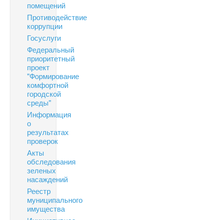
помещений
Противодействие
коррупции
Госуслуги
Федеральный
приоритетный
проект
"Формирование
комфортной
городской
среды"
Информация
о
результатах
проверок
Акты
обследования
зеленых
насаждений
Реестр
муниципального
имущества