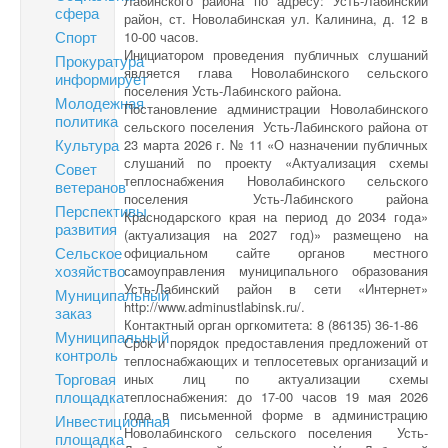
Лабинского района по адресу: Усть-Лабинский
сфера
район, ст. Новолабинская ул. Калинина, д. 12 в
Спорт
10-00 часов.
Инициатором проведения публичных слушаний
Прокуратура
является глава Новолабинского сельского
информирует
поселения Усть-Лабинского района.
Молодежная
Постановление администрации Новолабинского
политика
сельского поселения Усть-Лабинского района от
Культура
23 марта 2026 г. № 11 «О назначении публичных
слушаний по проекту «Актуализация схемы
Совет
теплоснабжения Новолабинского сельского
ветеранов
поселения Усть-Лабинского района
Перспективы
Краснодарского края на период до 2034 года»
развития
(актуализация на 2027 год)» размещено на
Сельское
официальном сайте органов местного
хозяйство
самоуправления муниципального образования
Усть-Лабинский район в сети «Интернет»
Муниципальный
http://www.adminustlabinsk.ru/.
заказ
Контактный орган оргкомитета: 8 (86135) 36-1-86
Муниципальный
Срок и порядок предоставления предложений от
контроль
теплоснабжающих и теплосетевых организаций и
Торговая
иных лиц по актуализации схемы
площадка
теплоснабжения: до 17-00 часов 19 мая 2026
года в письменной форме в администрацию
Инвестиционная
Новолабинского сельского поселения Усть-
площадка