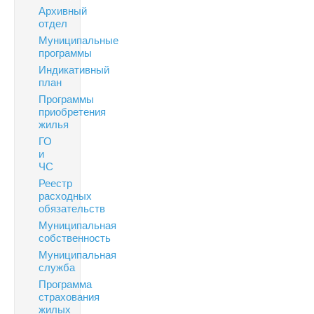
Архивный
отдел
Муниципальные
программы
Индикативный
план
Программы
приобретения
жилья
ГО
и
ЧС
Реестр
расходных
обязательств
Муниципальная
собственность
Муниципальная
служба
Программа
страхования
жилых