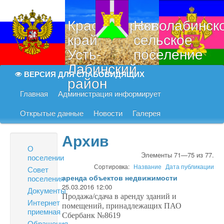
Краснодарский
Новолабинск
край
сельское
Усть-
поселение
Лабинский
ВЕРСИЯ ДЛЯ СЛАБОВИДЯЩИХ
район
Главная
Администрация информирует
Открытые данные
Новости
Галерея
Архив
О
Элементы 71—75 из 77.
поселении
Сортировка:
Название
Дата публикации
Совет
поселения
аренда объектов недвижимости
25.03.2016 12:00
Документы
Продажа/сдача в аренду зданий и
Интернет
помещений, принадлежащих ПАО
приемная
Сбербанк №8619
Обращения