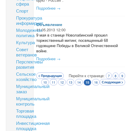
одно - Россия".
сфера
Подробнее →
Спорт
Прокуратура
информирует
Объявление
Молодежная
11.05.2013 12:00
политика
9 мая в станице Новолабинский прошел
торжественный митинг, посвященный 68
Культура
годовщине Победы в Великой Отечественной
Совет
войне.
ветеранов
Подробнее →
Перспективы
развития
Сельское
Перейти к странице:
< Предыдущая
7
8
9
хозяйство
10
11
12
13
14
16
Следующая >
15
Муниципальный
заказ
Муниципальный
контроль
Торговая
площадка
Инвестиционная
площадка