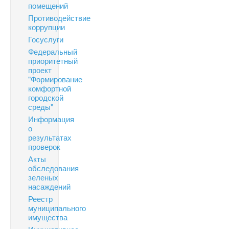
помещений
Противодействие
коррупции
Госуслуги
Федеральный
приоритетный
проект
"Формирование
комфортной
городской
среды"
Информация
о
результатах
проверок
Акты
обследования
зеленых
насаждений
Реестр
муниципального
имущества