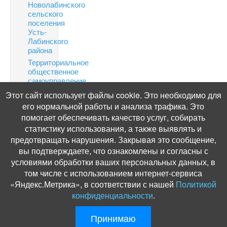
Новолабинского
сельского
поселения
Усть-
Лабинского
района
Территориальное
общественное
самоуправление
Финансовая
Этот сайт использует файлы cookie. Это необходимо для
грамотность
его нормальной работы и анализа трафика. Это
Информация
помогает обеспечивать качество услуг, собирать
по
статистику использования, а также выявлять и
налогам
предотвращать нарушения. Закрывая это сообщение,
Публичные
вы подтверждаете, что ознакомлены и согласны с
слушания
условиями обработки ваших персональных данных, в
том числе с использованием интернет-сервиса
«Яндекс.Метрика», в соответствии с нашей
Политикой
конфиденциальности
.
© Администрация Новолабинского сельского поселения, 2012. Разработ
Принимаю
и поддержка:
ООО «СибСР»