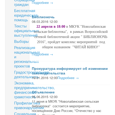
Подробнее →
граждан
Бесплатная
юридическая
Библионочь
помощь
08.03.2016 12:00
Тексты
22 апреля в 18:00
в МКУК "Новолабинская
официальных
сельская библиотека", в рамках Всероссийской
выступлений
сетевой библиотечной акции " БИБЛИОНОЧЬ
Выборы
2016", пройдет комплекс мероприятий под
Реализация
общим названием "ЧИТАЙ КИНО!"
национальных
Подробнее →
и
региональных
проектов
Прокуратура информирует об изменении
Градостроительная
законодательства
деятельность
19.01.2016 12:00
Подробнее →
Экономика,
предпринимательство,
финансовая
Объявление
грамотность
05.06.2015 12:00
11 июня в МКУК "Новолабинская сельская
Профилактика
библиотека" состоится мероприятие,
правонарушений
посвящённое Дню России, "Отечество у нас
Социальная